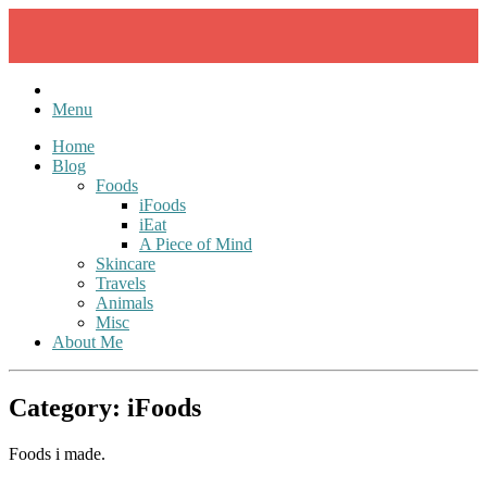
Skip
to
content
Menu
Home
Blog
Foods
iFoods
iEat
A Piece of Mind
Skincare
Travels
Animals
Misc
About Me
Category:
iFoods
Foods i made.