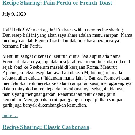
Recipe Sharing: Pain Perdu or French Toast
July 9, 2020
Hai! Hello! We meet again! I’m back with a new recipe sharing.
Dan resep kali ini yang akan saya share adalah menu sarapan. Nama
menunya adalah French Toast atau dalam bahasa perancisnya
bernama Pain Perdu.
Menu ini sangat dikenal di seluruh dunia. Walaupun ada nama
French di dalamnya, tapi dalam sejarahnya, menu ini sudah dikenal
sejak abad ke-5 sebelum masehi di kerajaan Roma. Menurut
Apicius, koleksi resep dari awal abad ke-5 M, hidangan itu ada
sebagai aliter dulcia (“hidangan manis lain”). Bangsa Romawi akan
mencelupkan roti mereka ke dalam campuran susu, menggorengnya
dalam minyak dan mentega dan menikmatinya sebagai hidangan
manis yang menghangatkan. Penambahan telur datang jauh
kemudian. Menggunakan roti panggang sebagai pilihan sarapan
gurih juga banyak dikembangkan kemudian.
“Recipe
more
…
Sharing:
Pain
Recipe Sharing: Classic Carbonara
Perdu