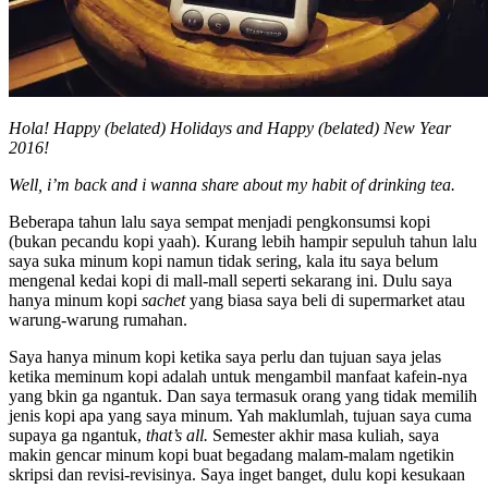
Hola! Happy (belated) Holidays and Happy (belated) New Year
2016!
Well, i’m back and i wanna share about my habit of drinking tea.
Beberapa tahun lalu saya sempat menjadi pengkonsumsi kopi
(bukan pecandu kopi yaah). Kurang lebih hampir sepuluh tahun lalu
saya suka minum kopi namun tidak sering, kala itu saya belum
mengenal kedai kopi di mall-mall seperti sekarang ini. Dulu saya
hanya minum kopi
sachet
yang biasa saya beli di supermarket atau
warung-warung rumahan.
Saya hanya minum kopi ketika saya perlu dan tujuan saya jelas
ketika meminum kopi adalah untuk mengambil manfaat kafein-nya
yang bkin ga ngantuk. Dan saya termasuk orang yang tidak memilih
jenis kopi apa yang saya minum. Yah maklumlah, tujuan saya cuma
supaya ga ngantuk,
that’s all.
Semester akhir masa kuliah, saya
makin gencar minum kopi buat begadang malam-malam ngetikin
skripsi dan revisi-revisinya. Saya inget banget, dulu kopi kesukaan