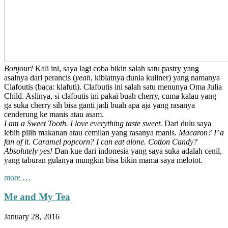
Bonjour!
Kali ini, saya lagi coba bikin salah satu pastry yang
asalnya dari perancis (
yeah
, kiblatnya dunia kuliner) yang namanya
Clafoutis (baca: klafuti). Clafoutis ini salah satu menunya Oma Julia
Child. Aslinya, si clafoutis ini pakai buah cherry, cuma kalau yang
ga suka cherry sih bisa ganti jadi buah apa aja yang rasanya
cenderung ke manis atau asam.
I am a Sweet Tooth. I love everything taste sweet.
Dari dulu saya
lebih pilih makanan atau cemilan yang rasanya manis.
Macaron? I’ a
fan of it. Caramel popcorn? I can eat alone. Cotton Candy?
Absolutely yes!
Dan kue dari indonesia yang saya suka adalah cenil,
yang taburan gulanya mungkin bisa bikin mama saya melotot.
“Banana
more
…
Clafoutis
(Recipe
Me and My Tea
Sharing)”
January 28, 2016