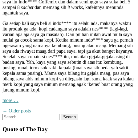
saya itu Indo**** Coffemix dan dalam seminggu saya suka beli 5
sampai 8
sachet
dan memang sih
it works
, kafeinnya menunda
ngantuk saya.
Ga setiap kali saya beli si indo**** itu selalu ada, makanya waktu
itu produk ga ada, kopi cadangan saya adalah nes**** (lagi-lagi,
varian apa aja saya ga masalah). Dan pilihan inilah awal mula saya
mulai ga cocok sama kopi. Ketika minum indo**** saya ga pernah
ngerasain yang namanya kembung, pusing atau maag. Memang sih
saya ada riwayat maag dari papa saya, tapi ga akut banget kayanya.
Setelah saya cobain si nes**** itu, mulailah gejala-gejala asing di
badan saya. Yah, kaya yang saya sebutin di atas itu: kembung,
pusing, mual, termasuk sakit kepala (buat saya sih beda yah sakit
kepala sama pusing). Mama saya bilang itu gejala maag, pas saya
bilang saya abis minum kopi ya ditegasin lagi sama kaak saya kalau
merk kopi yang saya minum memang agak ‘keras’ buat orang yang
jarang minum kopi.
“Me
more
…
and
Posts
←
Older posts
My
navigation
Search
Tea”
for:
Quote of The Day