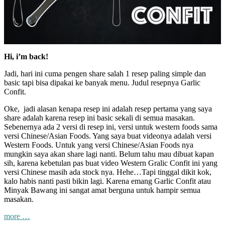
Hi, i’m back!
Jadi, hari ini cuma pengen share salah 1 resep paling simple dan
basic tapi bisa dipakai ke banyak menu. Judul resepnya Garlic
Confit.
Oke, jadi alasan kenapa resep ini adalah resep pertama yang saya
share adalah karena resep ini basic sekali di semua masakan.
Sebenernya ada 2 versi di resep ini, versi untuk western foods sama
versi Chinese/Asian Foods. Yang saya buat videonya adalah versi
Western Foods. Untuk yang versi Chinese/Asian Foods nya
mungkin saya akan share lagi nanti. Belum tahu mau dibuat kapan
sih, karena kebetulan pas buat video Western Gralic Confit ini yang
versi Chinese masih ada stock nya. Hehe…Tapi tinggal dikit kok,
kalo habis nanti pasti bikin lagi. Karena emang Garlic Confit atau
Minyak Bawang ini sangat amat berguna untuk hampir semua
masakan.
“Recipe
more
…
Sharing: