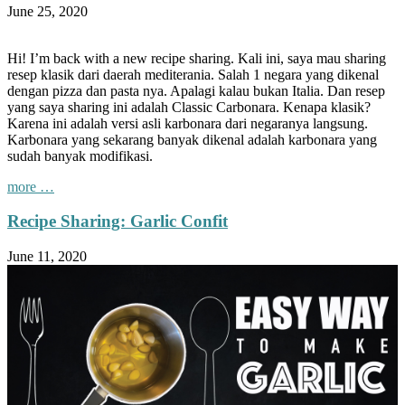
or
June 25, 2020
French
Toast”
Hi! I’m back with a new recipe sharing. Kali ini, saya mau sharing
resep klasik dari daerah mediterania. Salah 1 negara yang dikenal
dengan pizza dan pasta nya. Apalagi kalau bukan Italia. Dan resep
yang saya sharing ini adalah Classic Carbonara. Kenapa klasik?
Karena ini adalah versi asli karbonara dari negaranya langsung.
Karbonara yang sekarang banyak dikenal adalah karbonara yang
sudah banyak modifikasi.
“Recipe
more
…
Sharing:
Classic
Recipe Sharing: Garlic Confit
Carbonara”
June 11, 2020